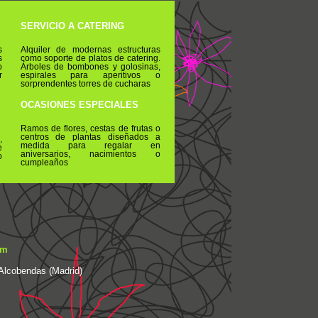
SERVICIO A CATERING
s
Alquiler de modernas estructuras
s
como soporte de platos de catering.
o
Árboles de bombones y golosinas,
r
espirales para aperitivos o
sorprendentes torres de cucharas
OCASIONES ESPECIALES
Ramos de flores, cestas de frutas o
centros de plantas diseñados a
,
medida para regalar en
e
aniversarios, nacimientos o
o
cumpleaños
om
 Alcobendas (Madrid)