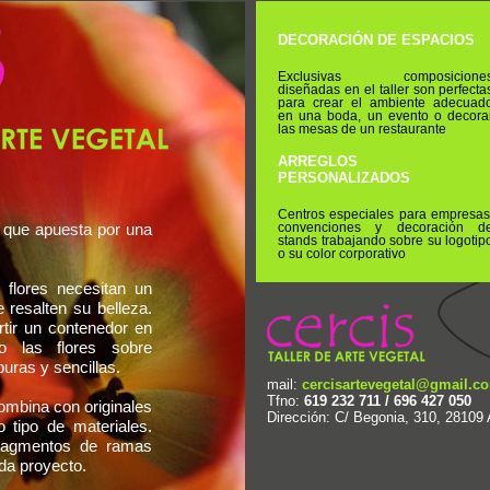
DECORACIÓN DE ESPACIOS
Exclusivas composicione
diseñadas en el taller son perfecta
para crear el ambiente adecuad
en una boda, un evento o decora
las mesas de un restaurante
ARREGLOS
PERSONALIZADOS
Centros especiales para empresas
l que apuesta por una
convenciones y decoración d
stands trabajando sobre su logotip
o su color corporativo
 flores necesitan un
 resalten su belleza.
tir un contenedor en
o las flores sobre
uras y sencillas.
mail:
cercisartevegetal@gmail.c
Tfno:
619 232 711 / 696 427 050
ombina con originales
Dirección: C/ Begonia, 310, 28109
o tipo de materiales.
 fragmentos de ramas
da proyecto.